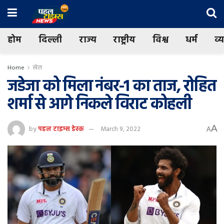
होम
दिल्ली
राज्य
राष्ट्रीय
विश्व
धर्म
व्
Home
खेल
जडेजा को मिला नंबर-1 का ताज, रोहित
शर्मा से आगे निकले विराट कोहली
A
by
पहल टाइम्स डेस्क
March 9, 2022
A