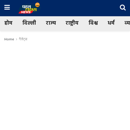
होम
दिल्ली
राज्य
राष्ट्रीय
विश्व
धर्म
व्
Home
गैजेट्स