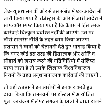
जेएनयू प्रशासन की ओर से इस संबंध में एक आदेश भी
जारी क‍िया गया है. रज‍िस्‍ट्रार की ओर से जारी आदेश में
साफ और स्‍पष्‍ट क‍िया गया है क‍ि कैंपस में ह‍िंसात्‍मक
कार्रवाई ब‍िल्‍कुल बर्दाश्‍त नहीं की जाएगी. इस पर
जीरो टालरेंस नीत‍ि के तहत काम क‍िया जाएगा.
प्रशासन ने छात्रों को चेतावनी देते हुए आगाह क‍िया है
क‍ि अगर कोई इस तरह की ह‍िंसात्‍मक और शांत‍ि व
सौहार्द को खराब करने की गत‍िव‍िध‍ियों में संल‍िप्‍त
पाया जाता है तो उसके ख‍िलाफ व‍िश्‍वव‍िद्यालय
न‍ियमों के तहत अनुशासनात्‍मक कार्रवाई की जाएगी .
तो वहीं ABVP ने इन आरोपों से इनकार करते हुए
दावा किया कि रामनवमी पर हॉस्टल में आयोजित
पूजा कार्यक्रम में लेफ्ट संगठन के छात्रों ने बाधा डालने