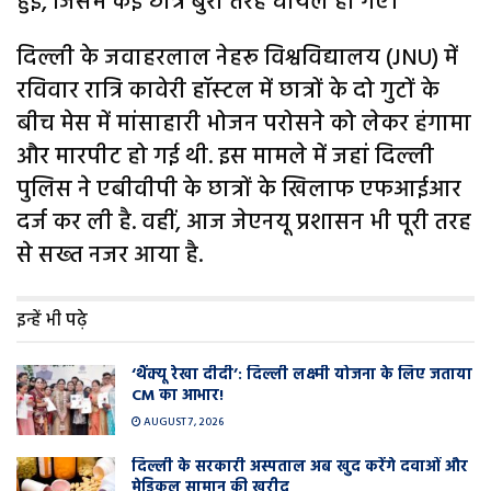
हुई, जिसमें कई छात्र बुरी तरह घायल हो गए।
दिल्ली के जवाहरलाल नेहरू विश्वविद्यालय (JNU) में
रविवार रात्र‍ि कावेरी हॉस्‍टल में छात्रों के दो गुटों के
बीच मेस में मांसाहारी भोजन परोसने को लेकर हंगामा
और मारपीट हो गई थी. इस मामले में जहां द‍िल्‍ली
पुलिस ने एबीवीपी के छात्रों के ख‍िलाफ एफआईआर
दर्ज कर ली है. वहीं, आज जेएनयू प्रशासन भी पूरी तरह
से सख्‍त नजर आया है.
इन्हें भी पढ़े
‘थैंक्यू रेखा दीदी’: दिल्ली लक्ष्मी योजना के लिए जताया
CM का आभार!
AUGUST 7, 2026
दिल्ली के सरकारी अस्पताल अब खुद करेंगे दवाओं और
मेडिकल सामान की खरीद