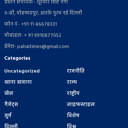
प्रधान संपादकः- शूरवीर सिंह नेगी
9-सी, मोहम्मदपुर, आरके पुरम नई दिल्ली
फोन नं- +91 11 46678331
मोबाइल- + 91 9910877052
ईमेल- pahaltimes@gmail.com
Categories
Uncategorized
राजनीति
खाना खजाना
राज्य
खेल
राष्ट्रीय
गैजेट्स
लाइफस्टाइल
जुर्म
विशेष
दिल्ली
विश्व