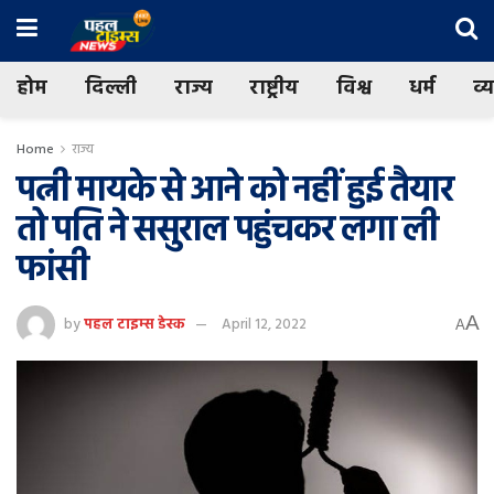
होम
दिल्ली
राज्य
राष्ट्रीय
विश्व
धर्म
व्
Home
राज्य
पत्नी मायके से आने को नहीं हुई तैयार
तो पति ने ससुराल पहुंचकर लगा ली
फांसी
A
by
पहल टाइम्स डेस्क
April 12, 2022
A