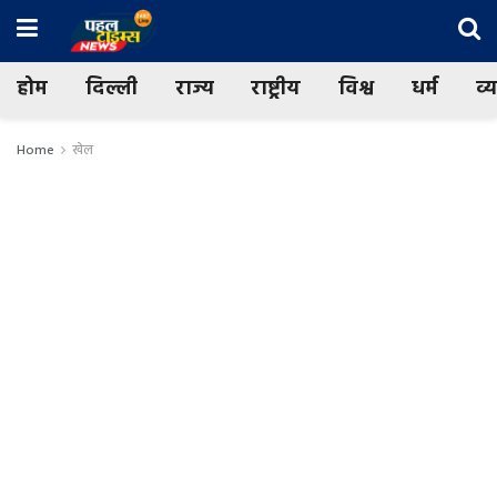
होम
दिल्ली
राज्य
राष्ट्रीय
विश्व
धर्म
व्
Home
खेल