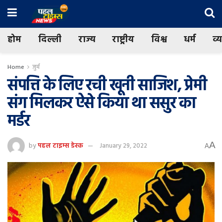
होम
दिल्ली
राज्य
राष्ट्रीय
विश्व
धर्म
व्
Home
जुर्म
संपत्ति के लिए रची खूनी साजिश, प्रेमी
संग मिलकर ऐसे किया था ससुर का
मर्डर
A
by
पहल टाइम्स डेस्क
January 29, 2022
A