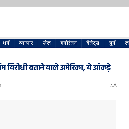
धर्म
व्यापार
खेल
मनोरंजन
गैजेट्स
जुर्म
ल
लिम विरोधी बताने वाले अमेरिका, ये आंकड़े
A
व
A