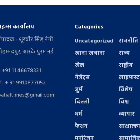
इम्स कार्यालय
Categories
संपादकः- शूरवीर सिंह नेगी
Uncategorized
राजनीति
ोहम्मदपुर, आरके पुरम नई
खाना खजाना
राज्य
खेल
राष्ट्रीय
- +91 11 46678331
गैजेट्स
लाइफस्
- + 91 9910877052
जुर्म
विशेष
pahaltimes@gmail.com
दिल्ली
विश्व
धर्म
व्यापार
फैशन
साक्षात्क
मनोरंजन
सामाजिक