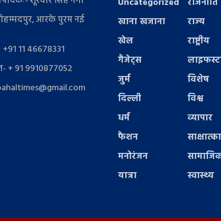
संपादकः- शूरवीर सिंह नेगी
Uncategorized
राजनीति
ोहम्मदपुर, आरके पुरम नई
खाना खजाना
राज्य
खेल
राष्ट्रीय
- +91 11 46678331
गैजेट्स
लाइफस्
- + 91 9910877052
जुर्म
विशेष
pahaltimes@gmail.com
दिल्ली
विश्व
धर्म
व्यापार
फैशन
साक्षात्क
मनोरंजन
सामाजिक
यात्रा
स्वास्थ्य