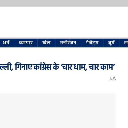
धर्म
व्यापार
खेल
मनोरंजन
गैजेट्स
जुर्म
ल
ल्‍ली, गिनाए कांग्रेस के ‘चार धाम, चार काम’
A
A