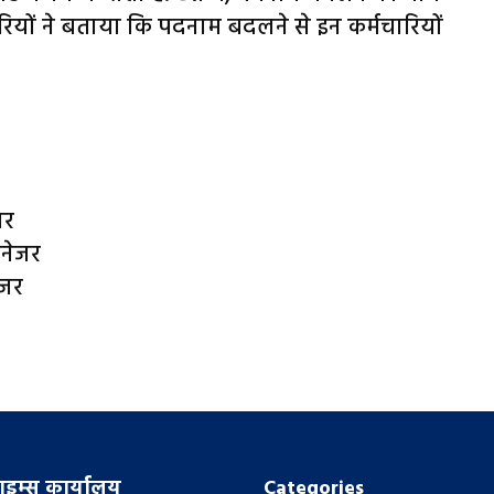
र‍ियों ने बताया क‍ि पदनाम बदलने से इन कर्मचारियों
जर
ैनेजर
ेजर
इम्स कार्यालय
Categories