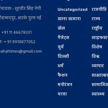
संपादकः- शूरवीर सिंह नेगी
Uncategorized
राजनीति
ोहम्मदपुर, आरके पुरम नई
खाना खजाना
राज्य
खेल
राष्ट्रीय
- +91 11 46678331
गैजेट्स
लाइफस्
- + 91 9910877052
जुर्म
विशेष
pahaltimes@gmail.com
दिल्ली
विश्व
धर्म
व्यापार
फैशन
साक्षात्क
मनोरंजन
सामाजिक
यात्रा
स्वास्थ्य