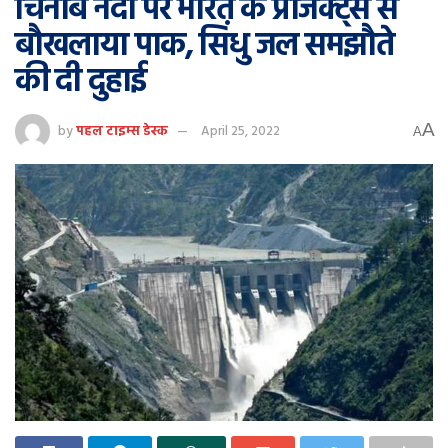
चिनाब नदी पर भारत के प्रोजेक्ट्स से
बौखलाया पाक, सिंधु जल समझौते
की दी दुहाई
A
by
पहल टाइम्स डेस्क
April 25, 2022
A