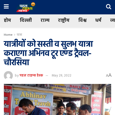
होम
दिल्ली
राज्य
राष्ट्रीय
विश्व
धर्म
व्
Home
यात्रा
यात्रीयों को सस्ती व सुलभ यात्रा
कराएगा अभिनव टूर एण्ड ट्रैवल-
चौरसिया
A
by
पहल टाइम्स डेस्क
May 29, 2022
A