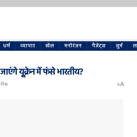
धर्म
व्यापार
खेल
मनोरंजन
गैजेट्स
जुर्म
ल
गे यूूूूूक्रेन में फंसे भारतीय?
A
,
विश्व
A