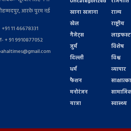
Uncategorized
राजनीति
ोहम्मदपुर, आरके पुरम नई
खाना खजाना
राज्य
खेल
राष्ट्रीय
- +91 11 46678331
गैजेट्स
लाइफस्
- + 91 9910877052
जुर्म
विशेष
pahaltimes@gmail.com
दिल्ली
विश्व
धर्म
व्यापार
फैशन
साक्षात्क
मनोरंजन
सामाजिक
यात्रा
स्वास्थ्य