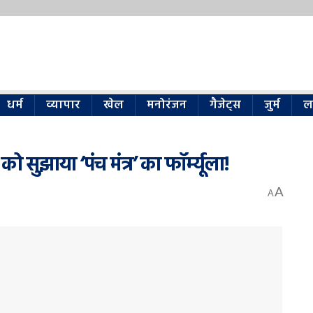
धर्म
व्यापार
खेल
मनोरंजन
गैजेट्स
जुर्म
ल
ं को सुझाया ‘पंच मंत्र’ का फॉर्म्यूला!
A
A