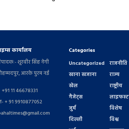
इम्स कार्यालय
Categories
संपादकः- शूरवीर सिंह नेगी
Uncategorized
राजनीति
ोहम्मदपुर, आरके पुरम नई
खाना खजाना
राज्य
खेल
राष्ट्रीय
- +91 11 46678331
गैजेट्स
लाइफस्
- + 91 9910877052
जुर्म
विशेष
pahaltimes@gmail.com
दिल्ली
विश्व