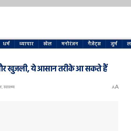
धर्म
व्यापार
खेल
मनोरंजन
गैजेट्स
जुर्म
ल
और खुजली, ये आसान तरीके आ सकते हैं
A
ल
,
स्वास्थ्य
A