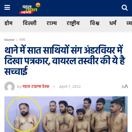
होम
दिल्ली
राज्य
राष्ट्रीय
विश्व
धर्म
व्
Home
राज्य
थाने में सात साथियों संग अंडरवियर में
दिखा पत्रकार, वायरल तस्वीर की ये है
सच्चाई
A
by
पहल टाइम्स डेस्क
April 7, 2022
A