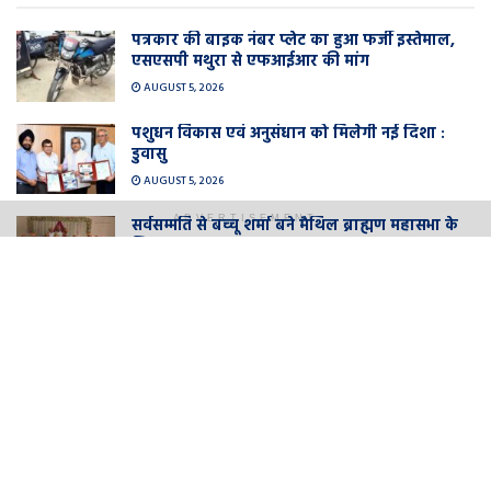
पत्रकार की बाइक नंबर प्लेट का हुआ फर्जी इस्तेमाल,
एसएसपी मथुरा से एफआईआर की मांग
AUGUST 5, 2026
पशुधन विकास एवं अनुसंधान को मिलेगी नई दिशा :
डुवासु
AUGUST 5, 2026
ADVERTISEMENT
सर्वसम्मति से बच्चू शर्मा बने मैथिल ब्राह्मण महासभा के
जिलाध्यक्ष
AUGUST 5, 2026
यूपी विधानसभा में राम मंदिर चढ़ावा विवाद पर हंगामा,
स्पीकर सतीश महाना ने जताई नाराजगी; बोले- ‘चंदा
दिया है तो रसीद दिखाइए’
AUGUST 5, 2026
LOAD MORE