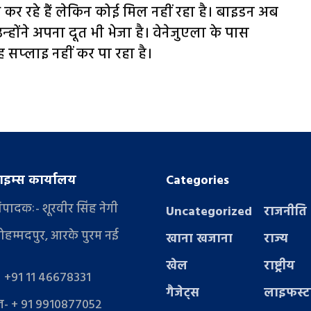
कर रहे हैं लेकिन कोई मिल नहीं रहा है। बाइडन अब
न्‍होंने अपना दूत भी भेजा है। वेनेजुएला के पास
 सप्‍लाइ नहीं कर पा रहा है।
इम्स कार्यालय
Categories
संपादकः- शूरवीर सिंह नेगी
Uncategorized
राजनीति
ोहम्मदपुर, आरके पुरम नई
खाना खजाना
राज्य
खेल
राष्ट्रीय
- +91 11 46678331
गैजेट्स
लाइफस्
- + 91 9910877052