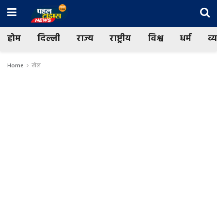
होम
दिल्ली
राज्य
राष्ट्रीय
विश्व
धर्म
व्
Home
खेल