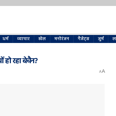
धर्म
व्यापार
खेल
मनोरंजन
गैजेट्स
जुर्म
ल
ों हो रहा बेचैन?
A
A