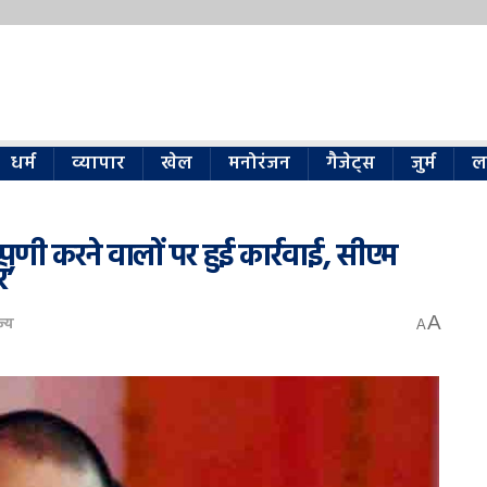
धर्म
व्यापार
खेल
मनोरंजन
गैजेट्स
जुर्म
ल
पणी करने वालों पर हुई कार्रवाई, सीएम
ि’
A
ज्य
A