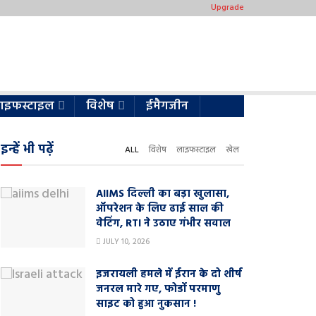
Upgrade
ाइफस्टाइल
विशेष
ईमैगजीन
इन्हें भी पढ़ें
ALL
विशेष
लाइफस्टाइल
खेल
AIIMS दिल्ली का बड़ा खुलासा,
ऑपरेशन के लिए ढाई साल की
वेटिंग, RTI ने उठाए गंभीर सवाल
JULY 10, 2026
इजरायली हमले में ईरान के दो शीर्ष
जनरल मारे गए, फोर्डो परमाणु
साइट को हुआ नुकसान !