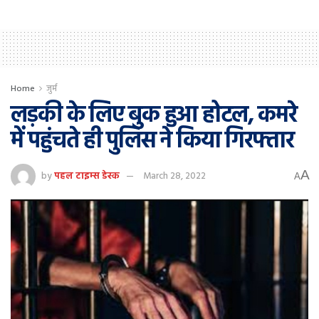
Home
जुर्म
लड़की के लिए बुक हुआ होटल, कमरे
में पहुंचते ही पुलिस ने किया गिरफ्तार
A
by
पहल टाइम्स डेस्क
March 28, 2022
A