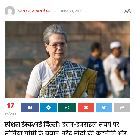
A
by
पहल टाइम्स डेस्क
June 21, 2025
A
17
SHARES
स्पेशल डेस्क/नई दिल्ली:
ईरान-इज़राइल संघर्ष पर
सोनिया गांधी के बयान, नरेंद्र मोदी की कूटनीति और