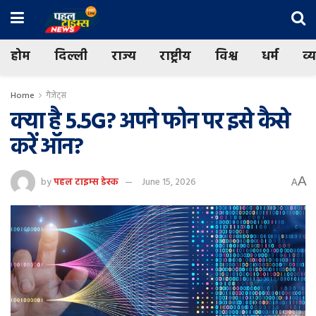
होम
दिल्ली
राज्य
राष्ट्रीय
विश्व
धर्म
व्
Home
गैजेट्स
क्या है 5.5G? अपने फोन पर इसे कैसे
करें ऑन?
A
by
पहल टाइम्स डेस्क
June 15, 2026
A