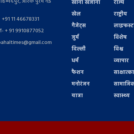
ोहम्मदपुर, आरके पुरम नई
खाना खजाना
राज्य
खेल
राष्ट्रीय
- +91 11 46678331
गैजेट्स
लाइफस्
- + 91 9910877052
जुर्म
विशेष
pahaltimes@gmail.com
दिल्ली
विश्व
धर्म
व्यापार
फैशन
साक्षात्क
मनोरंजन
सामाजिक
यात्रा
स्वास्थ्य