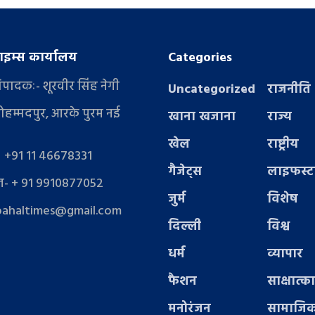
इम्स कार्यालय
Categories
संपादकः- शूरवीर सिंह नेगी
Uncategorized
राजनीति
ोहम्मदपुर, आरके पुरम नई
खाना खजाना
राज्य
खेल
राष्ट्रीय
- +91 11 46678331
गैजेट्स
लाइफस्
- + 91 9910877052
जुर्म
विशेष
pahaltimes@gmail.com
दिल्ली
विश्व
धर्म
व्यापार
फैशन
साक्षात्क
मनोरंजन
सामाजिक