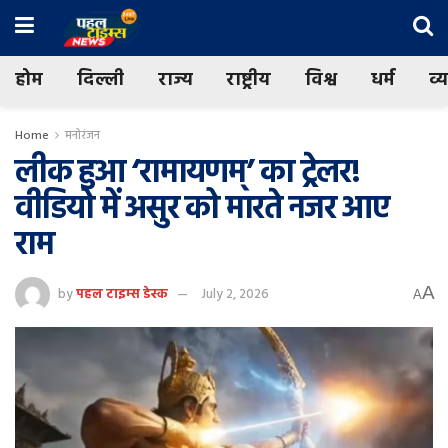
होम
दिल्ली
राज्य
राष्ट्रीय
विश्व
धर्म
व्
Home
मनोरंजन
लीक हुआ ‘रामायणम्’ का ट्रेलर!
वीडियो में असुर को मारते नजर आए
राम
A
by
पहल टाइम्स डेस्क
July 2, 2026
A